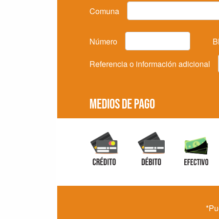
Comuna
Número
B
Referencia o información adicional
MEDIOS DE PAGO
*Pu