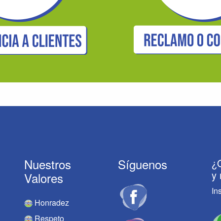
Nuestros
Síguenos
¿Q
y
Valores
In
Honradez
Respeto