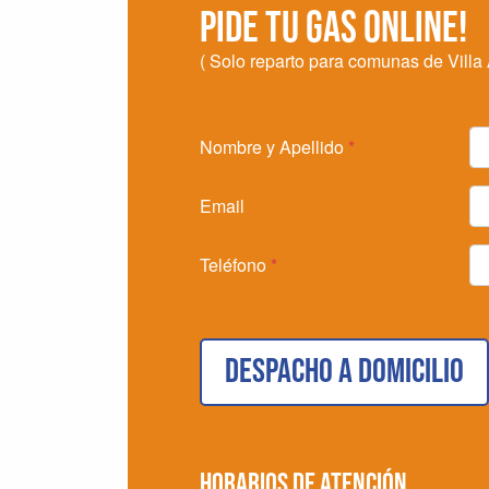
PIDE TU GAS ONLINE!
( Solo reparto para comunas de Villa
Nombre y Apellido
*
Email
Teléfono
*
Despacho a domicilio
Horarios de atención