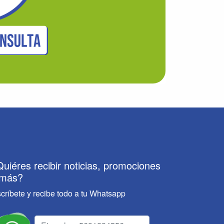
uiéres recibir noticias, promociones
 más?
scríbete y recibe todo a tu Whatsapp