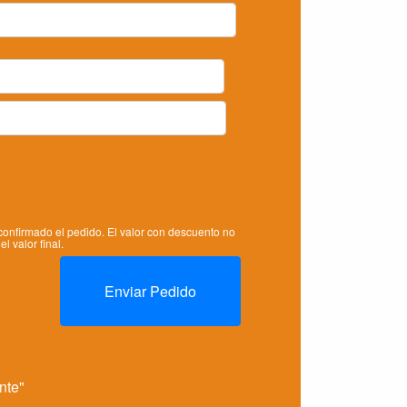
confirmado el pedido. El valor con descuento no
el valor final.
nte"